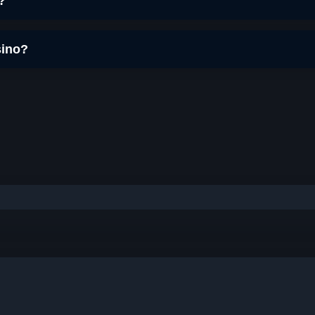
?
sino?