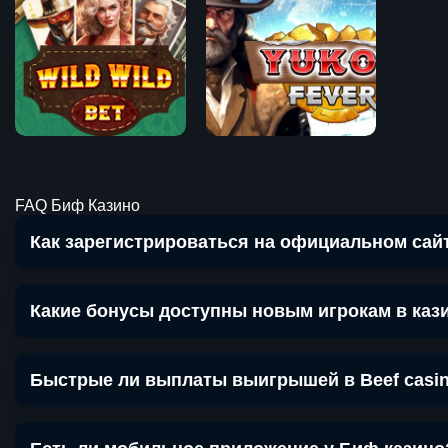
FAQ Биф Казино
Как зарегистрироваться на официальном сайт
Какие бонусы доступны новым игрокам в каз
Быстрые ли выплаты выигрышей в Beef casi