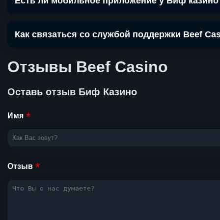
Есть ли мобильное приложение у Биф казино
Как связаться со службой поддержки Beef Ca
Отзывы Beef Casino
Оставь отзыв Биф Казино
Имя
Отзыв