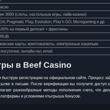
асао
ее 3000 (слоты, настольные игры, лайв-казино)
nt, Pragmatic Play, Evolution, Play’n GO, Microgaming и др.
100% на первый депозит + фриспины
 RUB
ковские карты, криптовалюты, электронные кошельки
глосуточно, онлайн-чат, email
гры в Beef Casino
ти быструю регистрацию на официальном сайте. Процесс зай
сылке в письме. После верификации вы получите доступ к
агает разнообразные методы пополнения счета, что дела
 платформы и условиями отыгрыша бонусов.